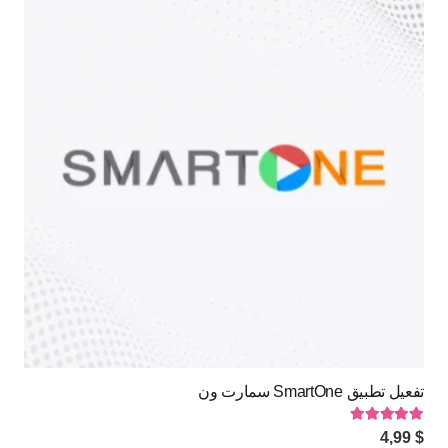
تفعيل تطبيق SmartOne سمارت ون
تم التقييم
5.00
من 5
4,99
$