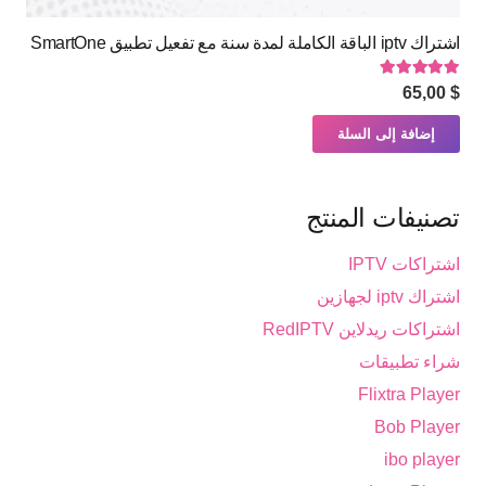
اشتراك iptv الباقة الكاملة لمدة سنة مع تفعيل تطبيق SmartOne
تم التقييم
5.00
من 5
65,00
$
إضافة إلى السلة
تصنيفات المنتج
اشتراكات IPTV
اشتراك iptv لجهازين
اشتراكات ريدلاين RedIPTV
شراء تطبيقات
Flixtra Player
Bob Player
ibo player