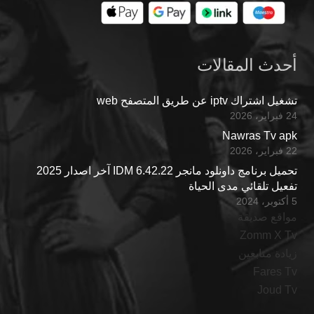
أحدث المقالات
تشغيل اشتراك iptv عن طريق المتصفح web
24 فبراير، 2026
Nawras Tv apk
22 فبراير، 2026
تحميل برنامج داونلود مانجر IDM 6.42.22 آخر اصدار 2025
تفعيل تلقائي مدى الحياة
5 أكتوبر، 2024
مواقع صديقة
Zomm X Tv
زيادة متابعين
Fares Tv
Joud Tv