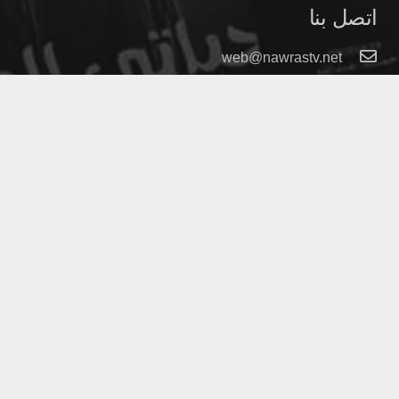
اتصل بنا
web@nawrastv.net
00905550222033
ISTANBUL