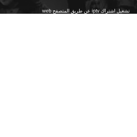
تشغيل اشتراك iptv عن طريق المتصفح web
24 فبراير، 2026
Nawras Tv apk
22 فبراير، 2026
تحميل برنامج داونلود مانجر IDM 6.42.22 آخر اصدار 2025
تفعيل تلقائي مدى الحياة
5 أكتوبر، 2024
مواقع صديقة
Zomm X Tv
زيادة متابعين
Fares Tv
Joud Tv
اتصل بنا
web@nawrastv.net
00905550222033