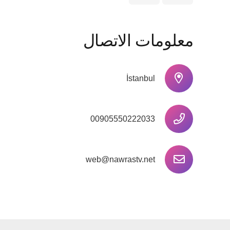
معلومات الاتصال
İstanbul
00905550222033
web@nawrastv.net