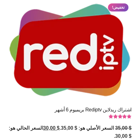
تخفيض!
اشتراك ريدلاين Rediptv بريميوم 6 أشهر
تم التقييم
5.00
من 5
$
35,00
السعر الأصلي هو: $ 35,00.
$
30,00
السعر الحالي هو:
$ 30,00.