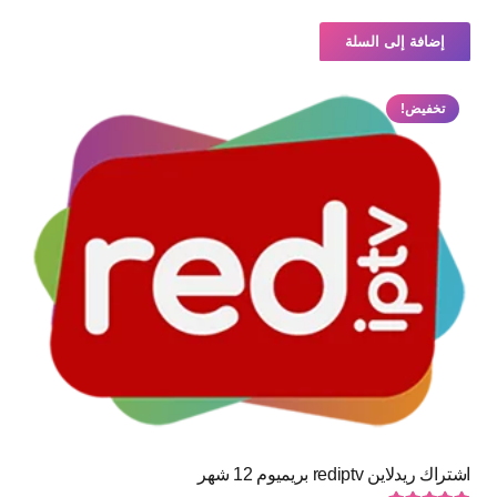
إضافة إلى السلة
تخفيض!
اشتراك ريدلاين rediptv بريميوم 12 شهر