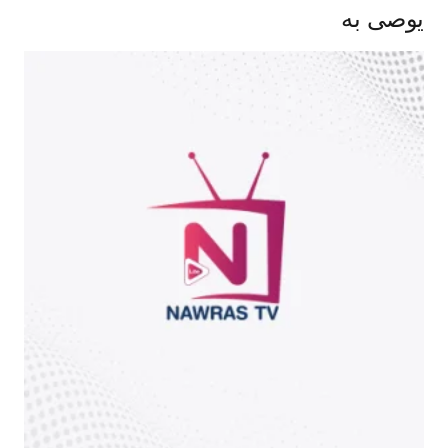
يوصى به