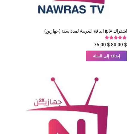
اشتراك iptv الباقة العربية لمدة سنة (جهازين)
تم التقييم
5.00
من 5
السعر
السعر
75,00
$
80,00
$
الأصلي
الحالي
إضافة إلى السلة
هو:
هو:
$ 75,00.
$ 80,00.