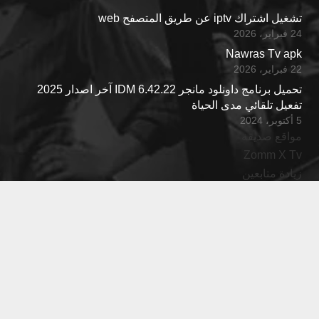
تشغيل اشتراك iptv عن طريق المتصفح web
24 فبراير، 2026
Nawras Tv apk
22 فبراير، 2026
تحميل برنامج داونلود مانجر IDM 6.42.22 آخر اصدار 2025
تفعيل تلقائي مدى الحياة
5 أكتوبر، 2024
مواقع صديقة
Zomm X Tv
زيادة متابعين
Fares Tv
Joud Tv
اتصل بنا
web@nawrastv.net
00905550222033