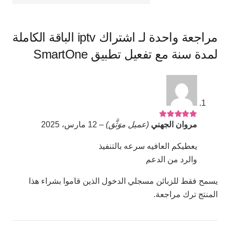
تطبيق
SmartOne
مراجعة واحدة لـ
اشتراك iptv الباقة الكاملة
لمدة سنة مع تفعيل تطبيق SmartOne
تم التقييم
5
من 5
مروان الجهني
(عميل موَثَّق)
–
12 مارس، 2025
يعطيكم العافيه سرعه بالتنفيذ
والرد من الدعم
يسمح فقط للزبائن مسجلي الدخول الذين قاموا بشراء هذا
المنتج ترك مراجعة.