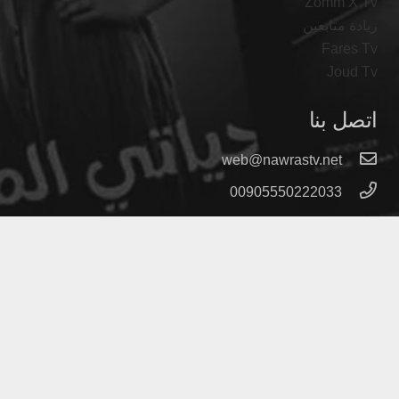
Zomm X Tv
زيادة متابعين
Fares Tv
Joud Tv
اتصل بنا
web@nawrastv.net
00905550222033
ISTANBUL