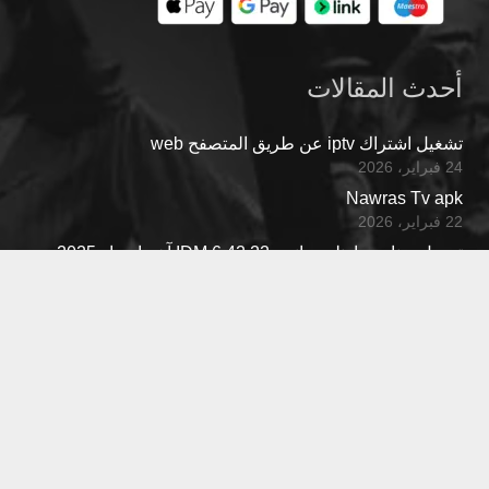
أحدث المقالات
تشغيل اشتراك iptv عن طريق المتصفح web
24 فبراير، 2026
Nawras Tv apk
22 فبراير، 2026
تحميل برنامج داونلود مانجر IDM 6.42.22 آخر اصدار 2025
تفعيل تلقائي مدى الحياة
5 أكتوبر، 2024
مواقع صديقة
Zomm X Tv
زيادة متابعين
Fares Tv
Joud Tv