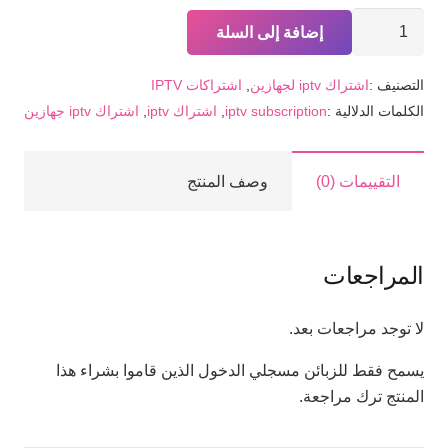
كمية
إضافة إلى السلة
اشتراك
iptv
التصنيف :
اشتراك iptv لجهازين
,
اشتراكات IPTV
لمدة
الكلمات الدلالية :
iptv subscription
,
اشتراك iptv
,
اشتراك iptv جهازين
سنة
الباقة
الكاملة
التقييمات (0)
وصف المنتج
3
اجهزة
المراجعات
لا توجد مراجعات بعد.
يسمح فقط للزبائن مسجلي الدخول الذين قاموا بشراء هذا
المنتج ترك مراجعة.