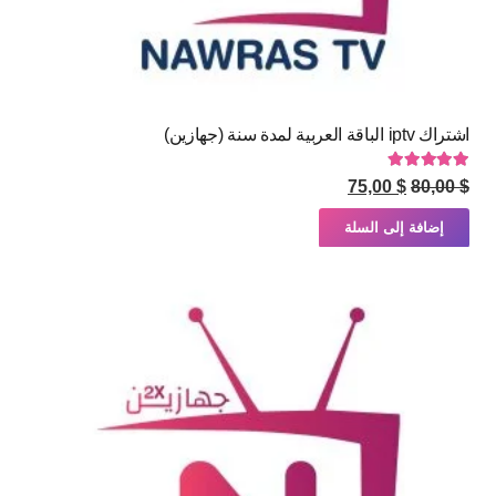
اشتراك iptv الباقة العربية لمدة سنة (جهازين)
تم التقييم
5.00
من 5
السعر
السعر
75,00
$
80,00
$
الأصلي
الحالي
إضافة إلى السلة
هو:
هو:
$ 75,00.
$ 80,00.