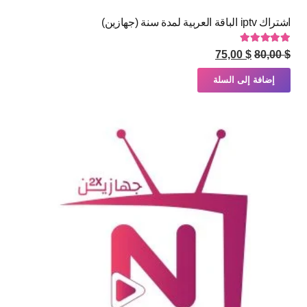
اشتراك iptv الباقة العربية لمدة سنة (جهازين)
تم التقييم
5.00
من 5
السعر
السعر
75,00
$
80,00
$
الأصلي
الحالي
إضافة إلى السلة
هو:
هو:
$ 75,00.
$ 80,00.