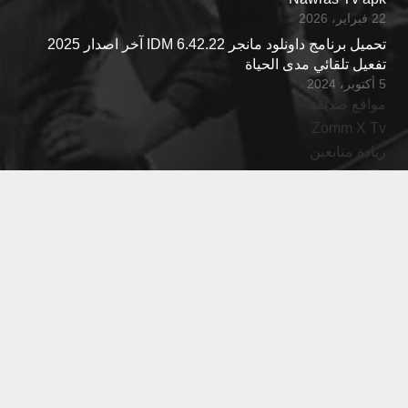
22 فبراير، 2026
تحميل برنامج داونلود مانجر IDM 6.42.22 آخر اصدار 2025
تفعيل تلقائي مدى الحياة
5 أكتوبر، 2024
مواقع صديقة
Zomm X Tv
زيادة متابعين
Fares Tv
Joud Tv
اتصل بنا
web@nawrastv.net
00905550222033
ISTANBUL