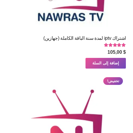
اشتراك iptv لمدة سنة الباقة الكاملة (جهازين)
تم التقييم
5.00
من 5
105,00
$
إضافة إلى السلة
تخفيض!