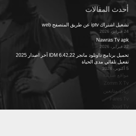
أحدث المقالات
تشغيل اشتراك iptv عن طريق المتصفح web
24 فبراير، 2026
Nawras Tv apk
22 فبراير، 2026
تحميل برنامج داونلود مانجر IDM 6.42.22 آخر اصدار 2025
تفعيل تلقائي مدى الحياة
5 أكتوبر، 2024
مواقع صديقة
Zomm X Tv
زيادة متابعين
Fares Tv
Joud Tv
اتصل بنا